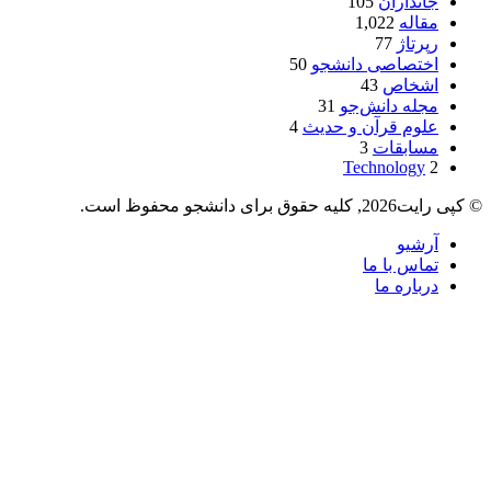
جانداران
105
مقاله
1,022
رپرتاژ
77
اختصاصی دانشجو
50
اشخاص
43
مجله دانش‌جو
31
علوم قرآن و حدیث
4
مسابقات
3
Technology
2
© کپی رایت2026, کلیه حقوق برای دانشجو محفوظ است.
آرشیو
تماس با ما
درباره ما
دکمه
بازگشت
به
بالا