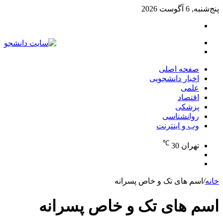
پنج‌شنبه, 6 آگوست 2026
تغییر
پوسته
منو
جستجو
برای
صفحه اصلی
اخبار دانشجویی
علمی
اقتصاد
پزشکی
روانشناسی
وب و اینترنت
℃
تهران
30
تغییر
جستجو
پوسته
برای
خانه
/
اسم های تک و خاص پسرانه
اسم های تک و خاص پسرانه