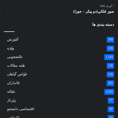
7 آوریل 2008
صور فلكي(دو پیکر – جوزا)
دسته بندی ها
آموزش
399
ویژه
328
دانشجویی
1,143
همه مقالات
120
خواص گیاهان
116
جانداران
105
مقاله
1,022
رپرتاژ
77
اختصاصی دانشجو
50
اشخاص
43