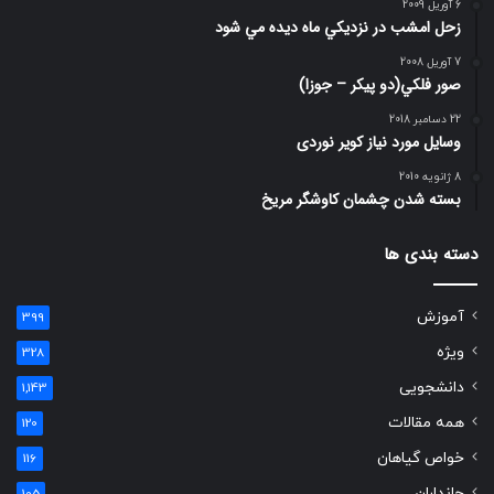
6 آوریل 2009
زحل امشب در نزديكي ماه ديده مي شود
7 آوریل 2008
صور فلكي(دو پیکر – جوزا)
22 دسامبر 2018
وسایل مورد نیاز کویر نوردی
8 ژانویه 2010
بسته شدن چشمان کاوشگر مريخ
دسته بندی ها
آموزش
399
ویژه
328
دانشجویی
1,143
همه مقالات
120
خواص گیاهان
116
جانداران