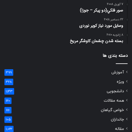
7 آوریل 2008
صور فلكي(دو پیکر – جوزا)
22 دسامبر 2018
وسایل مورد نیاز کویر نوردی
8 ژانویه 2010
بسته شدن چشمان کاوشگر مريخ
دسته بندی ها
آموزش
399
ویژه
328
دانشجویی
1,143
همه مقالات
120
خواص گیاهان
116
جانداران
105
مقاله
1,022