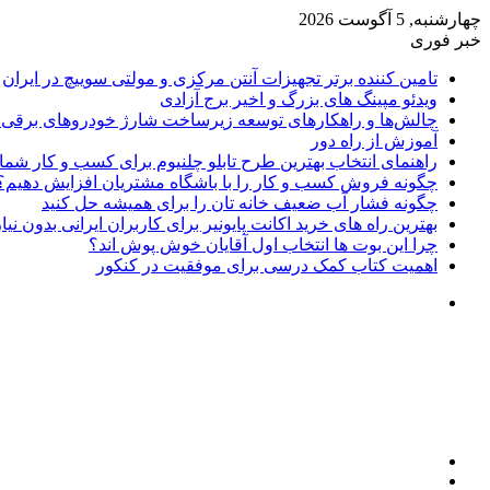
چهارشنبه, 5 آگوست 2026
خبر فوری
تامین کننده برتر تجهیزات آنتن مرکزی و مولتی سوییچ در ایران
ویدئو مپینگ های بزرگ و اخیر برج آزادی
چالش‌ها و راهکارهای توسعه زیرساخت شارژ خودروهای برقی د
آموزش از راه دور
راهنمای انتخاب بهترین طرح تابلو چلنیوم برای کسب و کار شما
چگونه فروش کسب و کار را با باشگاه مشتریان افزایش دهیم؟
چگونه فشار آب ضعیف خانه تان را برای همیشه حل کنید
بهترین راه های خرید اکانت پایونیر برای کاربران ایرانی بدون نی
چرا این بوت ها انتخاب اول آقایان خوش پوش اند؟
اهمیت کتاب کمک درسی برای موفقیت در کنکور
تغییر
پوسته
منو
جستجو