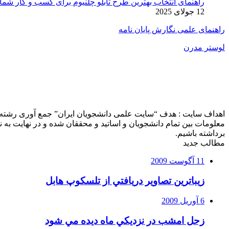
راهنمای انتخاب بهترین طرح تابلو چلنیوم برای کسب و کار شما
12 جولای 2025
راهنمای علمی نگارش پایان نامه
لوستر مدرن
اهداف سایت : هدف “سایت علمی دانشجویان ایران” جمع آوری رشته ه
معلومات بین تمام دانشجویان و اساتید و محققان شده و در نهایت ب
برداشته باشیم.
مطالب جدید
11 آگوست 2009
زيباترين تصاوير دريافتي از تلسكوپ هابل
6 آوریل 2009
زحل امشب در نزديكي ماه ديده مي شود