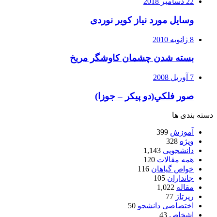
22 دسامبر 2018
وسایل مورد نیاز کویر نوردی
8 ژانویه 2010
بسته شدن چشمان کاوشگر مريخ
7 آوریل 2008
صور فلكي(دو پیکر – جوزا)
دسته بندی ها
آموزش
399
ویژه
328
دانشجویی
1,143
همه مقالات
120
خواص گیاهان
116
جانداران
105
مقاله
1,022
رپرتاژ
77
اختصاصی دانشجو
50
اشخاص
43