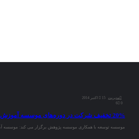
مدیریت
15 اکتبر 2014
اهداف
6
0
سایت
20% تخفیف شرکت در دوره‌های موسسه آموزش عالی توسعه
:
هدف
“سایت
موسسه توسعه با همکاری موسسه پژوهش برگزار می کند: موسسه آموز
علمی
دانشجویان