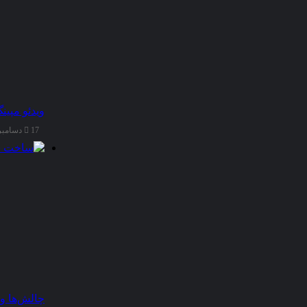
علمی
سبب
بالا
بردن
معلومات
بین
تمام
دانشجویان
و
ویدئو مپین
اساتید
17 دسامبر 2025
و
محققان
شده
و
در
نهایت
به
نتیجه
گیری
و
پاسخ
به
مسائل
چالش‌ها و
مطرح