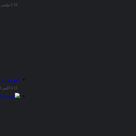
شده
16 نوامبر 2025
برسد؛
تا
به
این
وسیله
قدمی
کوچک
در
راستای
رشد
و
پیشرفت
علمی
آموزش از 
کشورعزیزمان
15 اکتبر 2025
ایران
برداشته
باشیم.