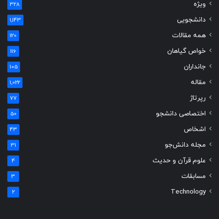
ویژه
328
دانشجویی
1,143
همه مقالات
120
خواص گیاهان
116
جانداران
105
مقاله
1,022
رپرتاژ
77
اختصاصی دانشجو
50
اشخاص
43
مجله دانش‌جو
31
علوم قرآن و حدیث
4
مسابقات
3
Technology
2