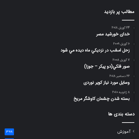
مطالب پر بازدید
24 آوریل 2018
خدای خورشید مصر
6 آوریل 2009
زحل امشب در نزديكي ماه ديده مي شود
7 آوریل 2008
صور فلكي(دو پیکر – جوزا)
22 دسامبر 2018
وسایل مورد نیاز کویر نوردی
8 ژانویه 2010
بسته شدن چشمان کاوشگر مريخ
دسته بندی ها
آموزش
399