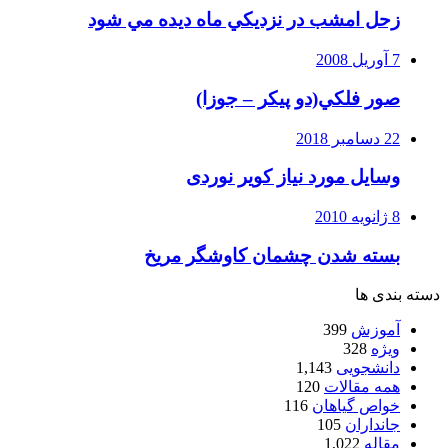
زحل امشب در نزديكي ماه ديده مي شود
7 آوریل 2008
صور فلكي(دو پیکر – جوزا)
22 دسامبر 2018
وسایل مورد نیاز کویر نوردی
8 ژانویه 2010
بسته شدن چشمان کاوشگر مريخ
دسته بندی ها
آموزش
399
ویژه
328
دانشجویی
1,143
همه مقالات
120
خواص گیاهان
116
جانداران
105
مقاله
1,022