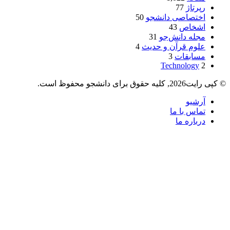
رپرتاژ
77
اختصاصی دانشجو
50
اشخاص
43
مجله دانش‌جو
31
علوم قرآن و حدیث
4
مسابقات
3
Technology
2
© کپی رایت2026, کلیه حقوق برای دانشجو محفوظ است.
آرشیو
تماس با ما
درباره ما
دکمه
بازگشت
به
بالا