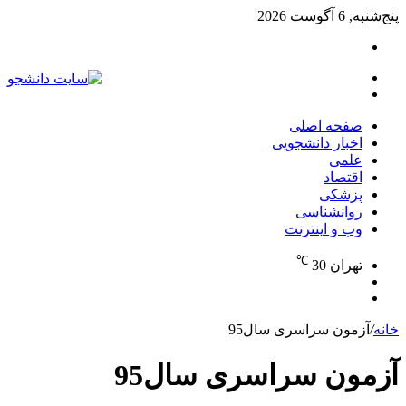
پنج‌شنبه, 6 آگوست 2026
تغییر
پوسته
منو
جستجو
برای
صفحه اصلی
اخبار دانشجویی
علمی
اقتصاد
پزشکی
روانشناسی
وب و اینترنت
℃
تهران
30
تغییر
جستجو
پوسته
برای
خانه
/
آزمون سراسری سال95
آزمون سراسری سال95