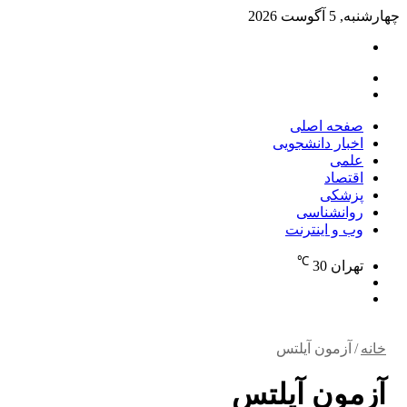
چهارشنبه, 5 آگوست 2026
تغییر
پوسته
منو
جستجو
برای
صفحه اصلی
اخبار دانشجویی
علمی
اقتصاد
پزشکی
روانشناسی
وب و اینترنت
℃
تهران
30
تغییر
جستجو
پوسته
برای
خانه
/
آزمون آیلتس
آزمون آیلتس