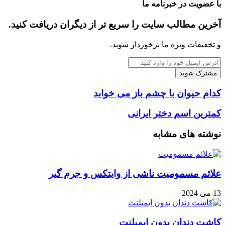
با عضویت در خبرنامه ما
آخرین مطالب سایت را سریع تر از دیگران دریافت کنید.
و تخفیفات ویژه ما برخوردار شوید.
آدرس
ایمیل
خود
را
کدام
کدام حیوان با چشم باز می خوابد
وارد
حیوان
کنید
با
کمترین
کمترین اسم دختر ایرانی
چشم
اسم
باز
دختر
نوشته های مشابه
می
ایرانی
خوابد
علائم مسمومیت ناشی از وایتکس و جرم گیر
13 می 2024
کاشت دندان بدون ایمپلنت