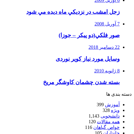
6 آوریل 2009
زحل امشب در نزديكي ماه ديده مي شود
7 آوریل 2008
صور فلكي(دو پیکر – جوزا)
22 دسامبر 2018
وسایل مورد نیاز کویر نوردی
8 ژانویه 2010
بسته شدن چشمان کاوشگر مريخ
دسته بندی ها
آموزش
399
ویژه
328
دانشجویی
1,143
همه مقالات
120
خواص گیاهان
116
جانداران
105