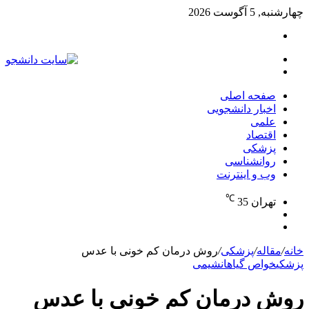
چهارشنبه, 5 آگوست 2026
تغییر
پوسته
منو
جستجو
برای
صفحه اصلی
اخبار دانشجویی
علمی
اقتصاد
پزشکی
روانشناسی
وب و اینترنت
℃
تهران
35
تغییر
جستجو
پوسته
برای
خانه
/
مقاله
/
پزشکی
/
روش درمان کم خونی با عدس
پزشکی
خواص گیاهان
شیمی
روش درمان کم خونی با عدس