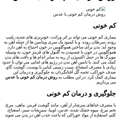
روش درمان کم خونی با عدس
کم خونی
بیماری کم خونی می تواند بر اثر وراثت، خونریزی های شدید، پلیپ
روده، سرطان روده و یا کمبود یک سری ویتامین ها از جمله آهن به
وجود آید. بدن برای ساختن هموگلوبین در خون احتیاج به آهن دارد.
هموگلوبین در خون با چسبیدن به گلبول های قرمز خون، به وسیله
مویرگ ها در حمل اکسیژن از ریه به سایر اندام ها و بافت های بدن
کمک می کنند. با تامین آهن بدن در رژیم های غذایی می توان تا حدود
زیادی با مصرف اسفناج، سیب زمینی کبابی با پوست، گوشت گاو،
صدف‌ خوراکی، تخمه گل آفتابگردان به جلوگیری و درمان این
بیماری کمک کرد. در این مطلب به
روش درمان کم خونی با عدس
می پردازیم.
جلوگیری و درمان کم خونی
با مصرف غذاهای سرشار از آهن، مانند گوشت قرمز، ماهی، مرغ،
تخم ‌مرغ، میوه‌ خشک شده، عدس، لوبیا، سبزیجات سبز، اسفناج،
کلم، استفاده از مواد خوراکی که باعث جذب آهن در بدن می شوند