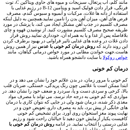
مانند کلم، آب پرتغال، سبزیجات و میوه های حاوی ویتاکین C، توت
فرنگی، قرار دادن فولیک اسید و ویتامین B-12 در رژیم غذایی با
استفاده از دانه ها غلات، مرکبات و آبمیوه و سبوس گندم، مصرف
قرص های آهن، میزان آهن بدن را تامین نمایید.همچنین به دلیل اینکه
مصرف کلسیم در جذب آهن مشکل ایجاد می کند، با پزشک در مورد
طریقه صحیح مصرف کلسیم مشورت کنید. از نوشیدن قهوه و چای
بلافاصله پس از غذا و یا به همراه آن، خودداری نمایید.روش قرار
دادن غلات در وعده های غذایی تاثیر فراوانی در بهبود برطرف کردن
این روند دارند که
روش درمان کم خونی با عدس
نیز از همین روش
هاست.جهت خواندن مطابی در مورد خواص درمانی گیاهان، مانند
خواص روکولا
با سایت دانشجو همراه باشید.
درمان کم خونی
کم خونی با مرور زمان، در بدن علائم خود را نشان می دهد و در
ابتدا ممکن است با علائمی چون رنگ پریدگی، خستگی، ضربان قلب
بالا، کرخی و سردی دست و پا، سردرد و ضعف خود را نشان دهد. در
مواردی که کم خونی به درجه حاد نرسد، می تواند با مصرف مواد
مغذی ذکر شده، درمان شود ولی در جایی که نتوان کاری با درمان
های خانگی از پیش برد، باید به مصرف دارو، تعویض خون و در
نهایت پیوند مغز استخوان روی آورد. برای تشخیص کم خونی
کافیست یکبار آزمایش خون دهید تا خیالتان راحت شود و رژیم
غذایی درستی را انتخاب نماببد. در ادامه
روش درمان کم خونی با
عدس
، یک راه مقابله با این بیماری را بررسی می کنیم.