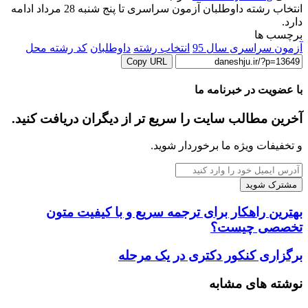
انتخاب رشته داوطلبان آزمون سراسری تا پنج شنبه 28 مرداد ادامه
دارد.
برچسب ها
آزمون سراسری سال 95
انتخاب رشته
داوطلبان
کد رشته محل
Copy URL
با عضویت در خبرنامه ما
آخرین مطالب سایت را سریع تر از دیگران دریافت کنید.
و تخفیفات ویژه ما برخوردار شوید.
آدرس
ایمیل
خود
را
بهترین
بهترین راهکار برای ترجمه سریع و با کیفیت متون
وارد
راهکار
تخصصی چیست؟
کنید
برای
ترجمه
برگزاری
برگزاری کنکور دکتری در یک مرحله
سریع
کنکور
و
دکتری
نوشته های مشابه
با
در
کیفیت
یک