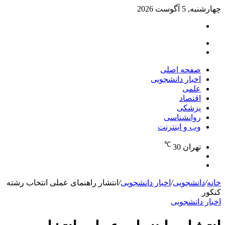
چهارشنبه, 5 آگوست 2026
تغییر
پوسته
منو
جستجو
برای
صفحه اصلی
اخبار دانشجویی
علمی
اقتصاد
پزشکی
روانشناسی
وب و اینترنت
℃
تهران
30
تغییر
جستجو
پوسته
برای
خانه
/
دانشجویی
/
اخبار دانشجویی
/
انتشار راهنمای عملی انتخاب رشته
کنکور
اخبار دانشجویی