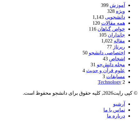
آموزش
399
ویژه
328
دانشجویی
1,143
همه مقالات
120
خواص گیاهان
116
جانداران
105
مقاله
1,022
رپرتاژ
77
اختصاصی دانشجو
50
اشخاص
43
مجله دانش‌جو
31
علوم قرآن و حدیث
4
مسابقات
3
Technology
2
© کپی رایت2026, کلیه حقوق برای دانشجو محفوظ است.
آرشیو
تماس با ما
درباره ما
X
وایبر
فیس
دکمه
واتس
تلگرام
آپ
بوک
بازگشت
به