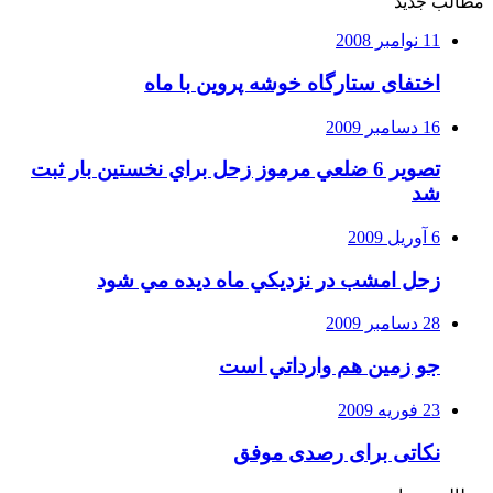
مطالب جدید
11 نوامبر 2008
اختفای ستارگاه خوشه پروین با ماه
16 دسامبر 2009
تصوير 6 ضلعي مرموز زحل براي نخستين بار ثبت
شد
6 آوریل 2009
زحل امشب در نزديكي ماه ديده مي شود
28 دسامبر 2009
جو زمين هم وارداتي است
23 فوریه 2009
نکاتی برای رصدی موفق