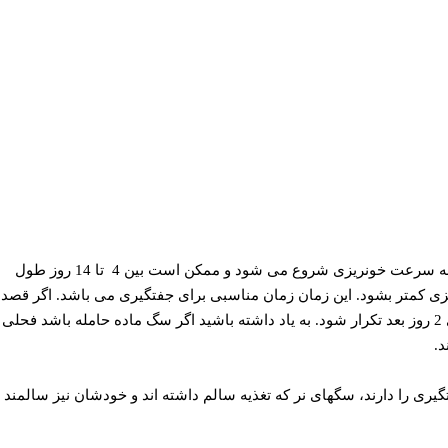
مدت فحل سگ ماده اصولا بین 18 تا 21 روز طول می کشد. از اولین نشانه های فحل شدن به متورم شدن لبه مهبل می توان اشاره کرد، بعد از آن به سرعت خونریزی شروع می شود و ممکن است بین 4 تا 14 روز طول
زی کمتر بشود. این زمان زمان مناسبی برای جفتگیری می باشد. اگر قصد
دارید که سگ شما توله داشته باشد، باید عمل جفتگیری آغاز شود. برای اطمینان از اینکه عمل لقاح به خوبی انجام شده است بهتر است جفتگیری 2 روز بعد تکرار شود. به یاد داشته باشید اگر سگ ماده حامله باشد فح
اتفاق می افتد. سگهای نر در هر زمانی توانایی جفتگیری را دارند، سگهای نر که تغذیه سالم داشته اند و خودشان نیز سالم