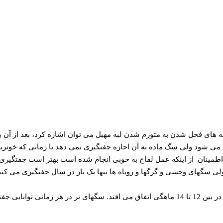
 می شود ولی سگ ماده به آن اجازه جفتگیری نمی دهد تا زمانی که خونری
سگ های نر بعد از شش ماهگی می توانند بارور کنند، ولی بلوغ کامل آنها در بین 12 تا 14 ماهگی 