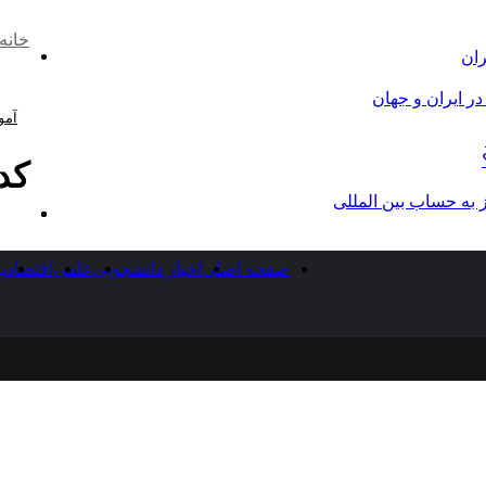
خانه
تغییر
ران
پوست
ر ایران و جهان
آم
کد
از به حساب بین المللی
منو
جست
برای
صفحه اصلی
اخبار دانشجویی
علمی
اقتصاد
پ