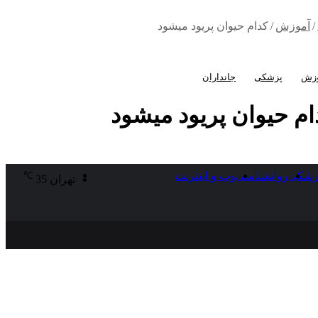
/
آموزش
/
کدام حیوان پریود میشود
ه
وزش
پزشکی
جانداران
ام حیوان پریود میشود
جو
تغییر
جستجو
زشکی
روانشناسی
وب و اینترنت
℃
تهران
35
برای
پوسته