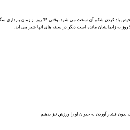
مدت زمان بارداری سگ تقریبا 63 روز می باشد. ورم شکم سگ اصولا از هفته پنجم آغاز می شود. اما اگر سگ شما یک یا دو توله را باردار باشد تشخیص باد کردن شکم آن سخت می شود. وقتی 35 روز از ز
 بدون فشار آوردن به حیوان او را ورزش نیز بدهیم.