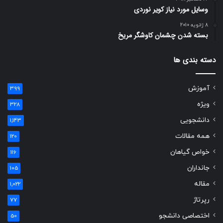
وسایل مورد نیاز کویر نوردی
8 ژانویه 2010
بسته شدن چشمان کاوشگر مريخ
دسته بندی ها
آموزش
399
ویژه
328
دانشجویی
1,143
همه مقالات
120
خواص گیاهان
116
جانداران
105
مقاله
1,022
رپرتاژ
77
اختصاصی دانشجو
50