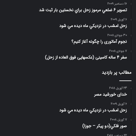
16 دسامبر 2009
تصوير 6 ضلعي مرموز زحل براي نخستين بار ثبت شد
6 آوریل 2009
زحل امشب در نزديكي ماه ديده مي شود
30 جولای 2008
نجوم آماتوری را چگونه آغاز کنیم؟
7 جولای 2008
سفر 4 ساله کاسینی (عکسهایی فوق العاده از زحل)
مطالب پر بازدید
24 آوریل 2018
خدای خورشید مصر
6 آوریل 2009
زحل امشب در نزديكي ماه ديده مي شود
7 آوریل 2008
صور فلكي(دو پیکر – جوزا)
22 دسامبر 2018