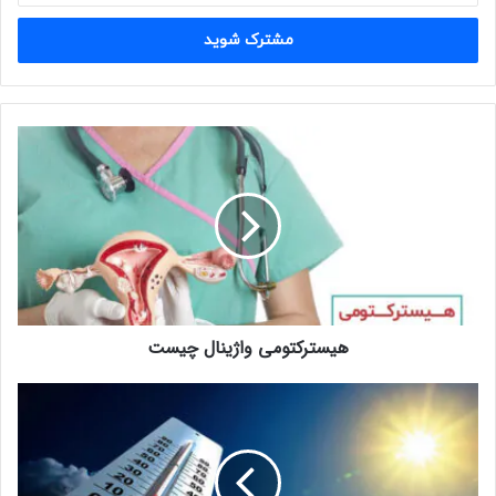
خود
را
وارد
کنید
هیسترکتومی
واژینال
چیست
هیسترکتومی واژینال چیست
رابطه
چگالی
هوا
با
دما