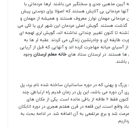
 آیین مذهبی جدی و سختگیر می باشند. لرها مردمانی با
نها مردمانی بی آلایش هستند که اصولا برای دوستی پیش
ن مردمانی مهمان نوارز معروف هستند و همیشه از مهمان و
ا گذشت هستند. گویش اصلی مردمان این شهر لری یا لکی می
شته تا کنون تغییر چندانی نداشته اند، گویش لری لهجه ای
رت طایفه ای و چادرنشین زندگی می کردند. عقبه لر ها به
از آسیای میانه مهاجرت کرده اند و آنهایی که قبل از آریایی
ی ها هستند. در لرستان ستاد های
خانه معلم لرستان
وجود
 باشند.
بزرگ و پهنی که در دوره ساسانیان ساخته شده نام برد، پل
 آن دوره می باشد، این پل در زمان قدیم راه ارتباطی چند
شهر بوده است.این پل دارای 28 طاق بوده است ولی اکنون فقط 6 طاقه از باقی مانده است. یکی از مکان های
باد واقع است، این قلعه در قرن هفتم هجری در دوره اتابکان
مرمت شد و برج مرتفعی به آن اضافه شد. در ادامه بحث به
ازیم.