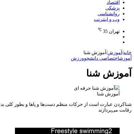
اقتصاد
پزشکی
روانشناسی
وب و اینترنت
℃
تهران
35
تغییر
جستجو
پوسته
برای
خانه
/
آموزش
/
آموزش شنا
آموزش
اختصاصی دانشجو
ورزش
آموزش شنا
آموزش شنا
شناکردن عبارت است از حرکات منظم دست‌ها و پاها و بطور کلی بد
رقابت می‌پردازند