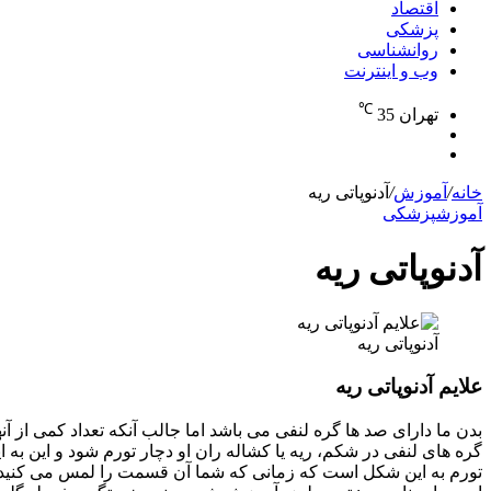
اقتصاد
پزشکی
روانشناسی
وب و اینترنت
℃
تهران
35
تغییر
جستجو
پوسته
برای
خانه
/
آموزش
/
آدنوپاتی ریه
آموزش
پزشکی
آدنوپاتی ریه
آدنوپاتی ریه
علایم آدنوپاتی ریه
بدن ما دارای صد ها گره لنفی می باشد اما جالب آنکه تعداد کمی ا
گره های لنفی در شکم، ریه یا کشاله ران او دچار تورم شود و این به 
تورم به این شکل است که زمانی که شما آن قسمت را لمس می کنید حا