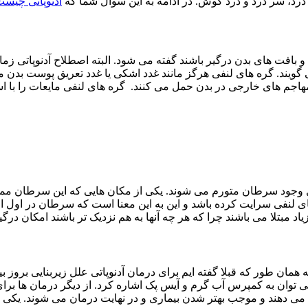
 درد، سر درد و درد گوش. در ادامه به این سوال شما که
آدنوپاتی چیس
و بافت های بدن درگیر باشند گفته می شود. البته اصطلاح آدنوپاتی زما
ویند. گره های لنفی هرگز مانند غدد اشکی یا غدد تعریق پوست بدن موا
هاجم های خارجی در بدن حمل می کنند. گره های لنفی مایعات را با استف
ل وجود سرطان متورم می شوند. یکی از مکان هایی که این سرطان ممک
ای لنفی سرایت کرده باشد و این به این معنا است که سرطان در اول ا
 مبتلا می باشند چرا که هر چه آنها به هم نزدیک تر باشند امکان د
همان طور که قبلا گفته ایم برای درمان آدنوپاتی علل زیربنایی بروز
می توان به کمپرس آب گرم و آیس پک اشاره کرد. از دیگر درمان ها برا
 می دهند و موجب بهتر شدن بیماری و در نهایت درمان می شوند. یکی ا