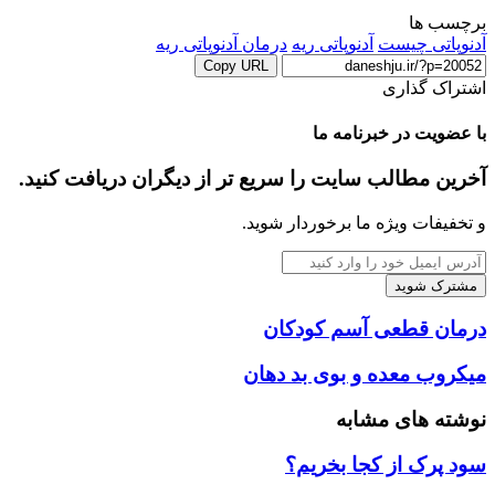
برچسب ها
آدنوپاتی چیست
آدنوپاتی ریه
درمان آدنوپاتی ریه
Copy URL
اشتراک گذاری
‫Odnoklassniki
‫VKontakte
X
چاپ
فیس
پاکت
‫تامبلر
‫رددیت
لینکدین
اشتراک
‫پین‌ترست
با
بوک
با عضویت در خبرنامه ما
ایمیل
آخرین مطالب سایت را سریع تر از دیگران دریافت کنید.
و تخفیفات ویژه ما برخوردار شوید.
آدرس
ایمیل
خود
را
درمان
درمان قطعی آسم کودکان
وارد
قطعی
کنید
آسم
میکروب
میکروب معده و بوی بد دهان
کودکان
معده
و
نوشته های مشابه
بوی
بد
سود پرک از کجا بخریم؟
دهان