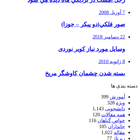
7 آوریل 2008
صور فلكي(دو پیکر – جوزا)
22 دسامبر 2018
وسایل مورد نیاز کویر نوردی
8 ژانویه 2010
بسته شدن چشمان کاوشگر مريخ
دسته بندی ها
آموزش
399
ویژه
328
دانشجویی
1,143
همه مقالات
120
خواص گیاهان
116
جانداران
105
مقاله
1,022
رپرتاژ
77