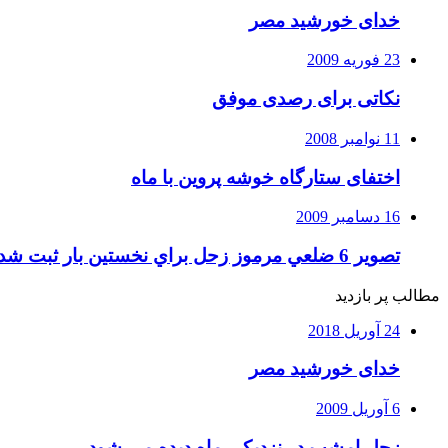
خدای خورشید مصر
23 فوریه 2009
نکاتی برای رصدی موفق
11 نوامبر 2008
اختفای ستارگاه خوشه پروین با ماه
16 دسامبر 2009
تصوير 6 ضلعي مرموز زحل براي نخستين بار ثبت شد
مطالب پر بازدید
24 آوریل 2018
خدای خورشید مصر
6 آوریل 2009
زحل امشب در نزديكي ماه ديده مي شود