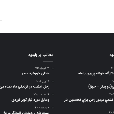
ید
مطالب پر بازدید
24 آوریل 2018
تارگاه خوشه پروین با ماه
خدای خورشید مصر
6 آوریل 2009
(دو پیکر – جوزا)
زحل امشب در نزديكي ماه ديده مي
22 دسامبر 2018
صوير 6 ضلعي مرموز زحل براي نخستين بار
وسایل مورد نیاز کویر نوردی
8 ژانویه 2010
بسته شدن چشمان کاوشگر مريخ