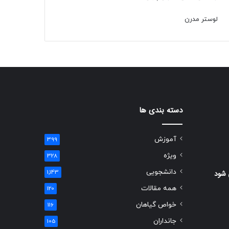
لوستر مدرن
دسته بندی ها
آموزش
399
ویژه
328
دانشجویی
 شود
1,143
همه مقالات
120
خواص گیاهان
116
جانداران
105