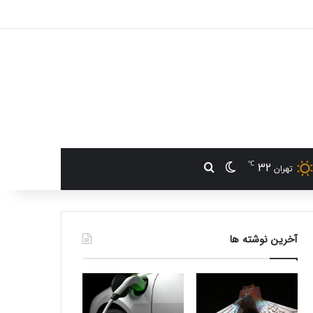
℃
32
تغییر پوسته
جستجو برای
تهران
آخرین نوشته ها