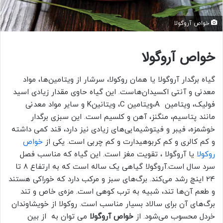
خواص آروگولا
خواص آروگولا
گیاه برگدار آروگولا یا همان روکولا، سرشار از ویتامین‌ها، مواد
معدنی و آنتی اکسیدان‌هاست. این گیاه حاوی مقدار زیادی اسید
فولیک، ویتامین A،ویتامین C، ویتانینK و سایر مواد معدنی
مانند پتاسیم، منگنز، آهن و کلسیم است. این سبزی برگدار
خوشمزه، فیبر و فیتوشیمایی‌های زیادی نیز دارد، قند کمی داشته
و کم کالری و کم کربوهیدارت و کم چربی است. یکی از
خواص
روکولا
یا آروگولا ، تقویت مغز است. این گیاه که مناسب فصل
سرد سال است.آروگولا گیاهی یک ساله است که به ارتفاع ۸ تا
۲۴ اینچ رشد می‌کند. برگ‌های سبز و مرکب دارد که خوراکی هستند
و طعم آن‌ها تند، شبیه به ترب کوهی است. مزه‌ی خاص و تند
برگ‌های آن برای سالاد بسیار مناسب است. روکولا از خویشاوندان
خردل محسوب می‌شود. از
خواص آروگولا
می توان به از بین