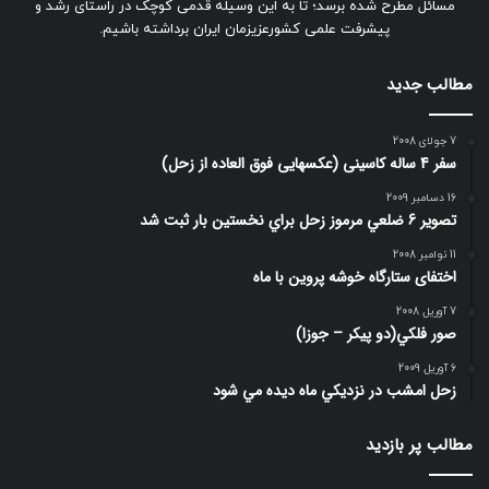
مسائل مطرح شده برسد؛ تا به این وسیله قدمی کوچک در راستای رشد و
پیشرفت علمی کشورعزیزمان ایران برداشته باشیم.
مطالب جدید
7 جولای 2008
سفر 4 ساله کاسینی (عکسهایی فوق العاده از زحل)
16 دسامبر 2009
تصوير 6 ضلعي مرموز زحل براي نخستين بار ثبت شد
11 نوامبر 2008
اختفای ستارگاه خوشه پروین با ماه
7 آوریل 2008
صور فلكي(دو پیکر – جوزا)
6 آوریل 2009
زحل امشب در نزديكي ماه ديده مي شود
مطالب پر بازدید