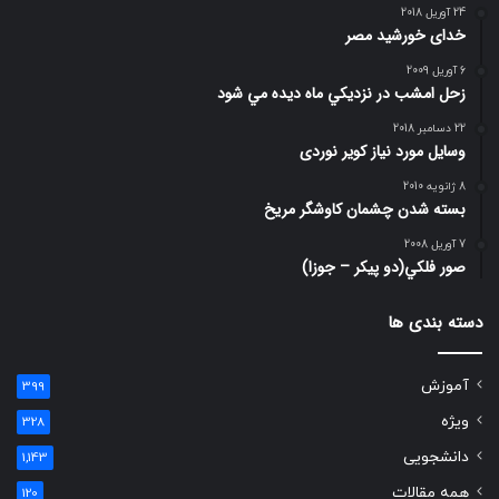
24 آوریل 2018
خدای خورشید مصر
6 آوریل 2009
زحل امشب در نزديكي ماه ديده مي شود
22 دسامبر 2018
وسایل مورد نیاز کویر نوردی
8 ژانویه 2010
بسته شدن چشمان کاوشگر مريخ
7 آوریل 2008
صور فلكي(دو پیکر – جوزا)
دسته بندی ها
آموزش
399
ویژه
328
دانشجویی
1,143
همه مقالات
120