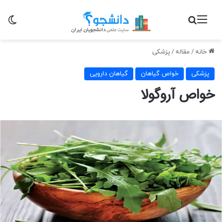
منو
جستجو برای
تغی
خانه
/
مقاله
/
پزشکی
پزشکی
خواص گیاهان
گیاهان دارویی
خواص آروگولا