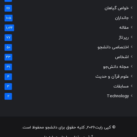
خواص گیاهان
116
جانداران
105
مقاله
1,022
رپرتاژ
77
اختصاصی دانشجو
50
اشخاص
43
مجله دانش‌جو
31
علوم قرآن و حدیث
4
مسابقات
3
Technology
2
© کپی رایت2026, کلیه حقوق برای دانشجو محفوظ است.