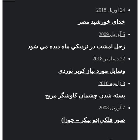
24 آوریل 2018
خدای خورشید مصر
6 آوریل 2009
زحل امشب در نزديكي ماه ديده مي شود
22 دسامبر 2018
وسایل مورد نیاز کویر نوردی
8 ژانویه 2010
بسته شدن چشمان کاوشگر مريخ
7 آوریل 2008
صور فلكي(دو پیکر – جوزا)