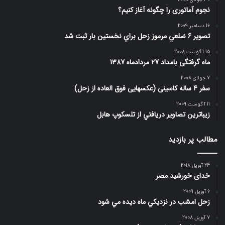
نجوم آماتوری را چگونه آغاز کنیم؟
16 دسامبر 2009
تصوير 6 ضلعي مرموز زحل براي نخستين بار ثبت شد
15 آگوست 2008
ماه گرفتگی بامداد 27 مردادماه 1387
7 جولای 2008
سفر 4 ساله کاسینی (عکسهایی فوق العاده از زحل)
11 آگوست 2009
زيباترين تصاوير دريافتي از تلسكوپ هابل
مطالب پر بازدید
24 آوریل 2018
خدای خورشید مصر
6 آوریل 2009
زحل امشب در نزديكي ماه ديده مي شود
7 آوریل 2008