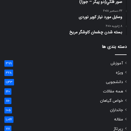
صور فلكي(دو پیکر – جوزا)
22 دسامبر 2018
وسایل مورد نیاز کویر نوردی
8 ژانویه 2010
بسته شدن چشمان کاوشگر مريخ
دسته بندی ها
آموزش
399
ویژه
328
دانشجویی
1,143
همه مقالات
120
خواص گیاهان
116
جانداران
105
مقاله
1,022
رپرتاژ
77