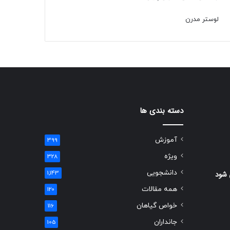
لوستر مدرن
دسته بندی ها
آموزش
399
ویژه
328
دانشجویی
 شود
1,143
همه مقالات
120
خواص گیاهان
116
جانداران
105