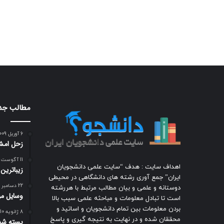
مطالب جد
6 آوریل 2009
زحل امشب
11 آگوست 2009
اهداف سایت : هدف “سایت علمی دانشجویان
زيباترين
ایران” جمع آوری رشته های دانشگاهی در محیطی
22 دسامبر 2018
دوستانه و علمی و بیان مطالب مرتبط با هررشته
وسایل مور
است تا تبادل معلومات و مباحثه علمی سبب بالا
بردن معلومات بین تمام دانشجویان و اساتید و
8 ژانویه 2010
محققان شده و در نهایت به نتیجه گیری و پاسخ
بسته شد