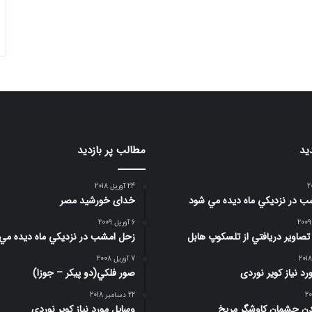
ید
مطالب پر بازدید
24 آوریل 2018
 در نزديكي ماه ديده مي شود
خدای خورشید مصر
6 آوریل 2009
 تصاوير دريافتي از تلسكوپ هابل
زحل امشب در نزديكي ماه ديده مي
7 آوریل 2008
د نیاز کویر نوردی
صور فلكي(دو پیکر – جوزا)
22 دسامبر 2018
ن چشمان کاوشگر مريخ
وسایل مورد نیاز کویر نوردی