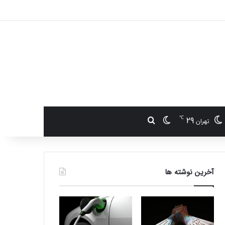
℃
29
تغییر پوسته
جستجو برای
تهران
آخرین نوشته ها