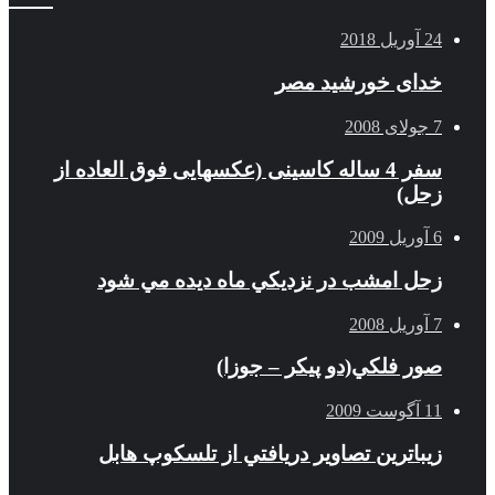
24 آوریل 2018
خدای خورشید مصر
7 جولای 2008
سفر 4 ساله کاسینی (عکسهایی فوق العاده از
زحل)
6 آوریل 2009
زحل امشب در نزديكي ماه ديده مي شود
7 آوریل 2008
صور فلكي(دو پیکر – جوزا)
11 آگوست 2009
زيباترين تصاوير دريافتي از تلسكوپ هابل