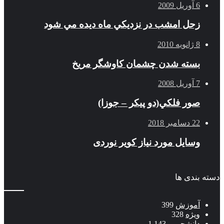
6 آوریل 2009
زحل امشب در نزديكي ماه ديده مي شود
8 ژانویه 2010
بسته شدن چشمان کاوشگر مريخ
7 آوریل 2008
صور فلكي(دو پیکر – جوزا)
22 دسامبر 2018
وسایل مورد نیاز کویر نوردی
دسته بندی ها
آموزش
399
ویژه
328
دانشجویی
1,143