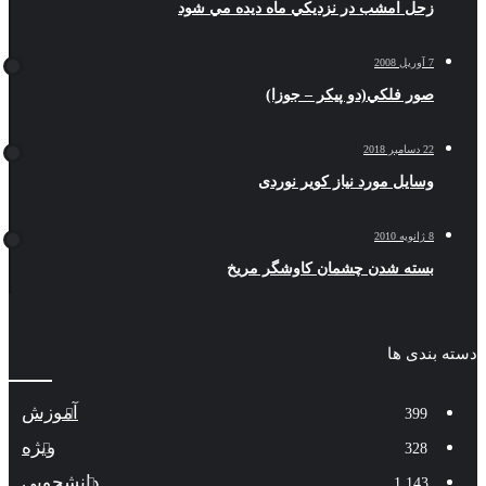
زحل امشب در نزديكي ماه ديده مي شود
7 آوریل 2008
صور فلكي(دو پیکر – جوزا)
22 دسامبر 2018
وسایل مورد نیاز کویر نوردی
8 ژانویه 2010
بسته شدن چشمان کاوشگر مريخ
دسته بندی ها
آموزش
399
ویژه
328
دانشجویی
1,143