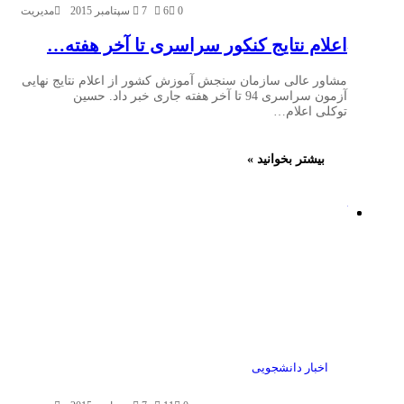
و
زیرساخت
0
6
7 سپتامبر 2015
مدیریت
اخیر
شارژ
برج
خودروهای
اعلام نتایج کنکور سراسری تا آخر هفته…
برقی
آزادی
در
17
مشاور عالی سازمان سنجش آموزش کشور از اعلام نتایج نهایی
ایران
دسامبر
آزمون سراسری 94 تا آخر هفته جاری خبر داد. حسین
2025
و
توکلی اعلام…
جهان
16
نوامبر
بیشتر بخوانید »
2025
آموزش
راهنمای
از
انتخاب
راه
بهترین
دور
طرح
تابلو
15
اکتبر
چلنیوم
2025
برای
کسب
و
کار
اخبار دانشجویی
شما
12