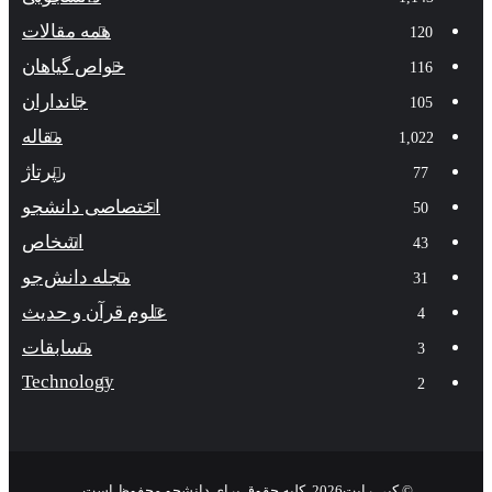
همه مقالات
120
خواص گیاهان
116
جانداران
105
مقاله
1,022
رپرتاژ
77
اختصاصی دانشجو
50
اشخاص
43
مجله دانش‌جو
31
علوم قرآن و حدیث
4
مسابقات
3
Technology
2
© کپی رایت2026, کلیه حقوق برای دانشجو محفوظ است.