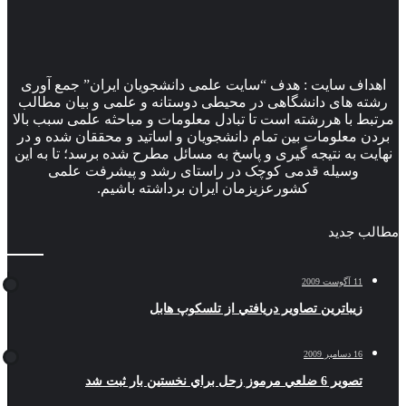
اهداف سایت : هدف “سایت علمی دانشجویان ایران” جمع آوری
رشته های دانشگاهی در محیطی دوستانه و علمی و بیان مطالب
مرتبط با هررشته است تا تبادل معلومات و مباحثه علمی سبب بالا
بردن معلومات بین تمام دانشجویان و اساتید و محققان شده و در
نهایت به نتیجه گیری و پاسخ به مسائل مطرح شده برسد؛ تا به این
وسیله قدمی کوچک در راستای رشد و پیشرفت علمی
کشورعزیزمان ایران برداشته باشیم.
مطالب جدید
11 آگوست 2009
زيباترين تصاوير دريافتي از تلسكوپ هابل
16 دسامبر 2009
تصوير 6 ضلعي مرموز زحل براي نخستين بار ثبت شد