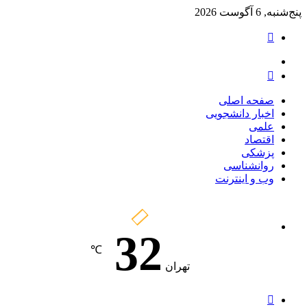
پنج‌شنبه, 6 آگوست 2026
تغییر
پوسته
منو
جستجو
برای
صفحه اصلی
اخبار دانشجویی
علمی
اقتصاد
پزشکی
روانشناسی
وب و اینترنت
32
℃
تهران
تغییر