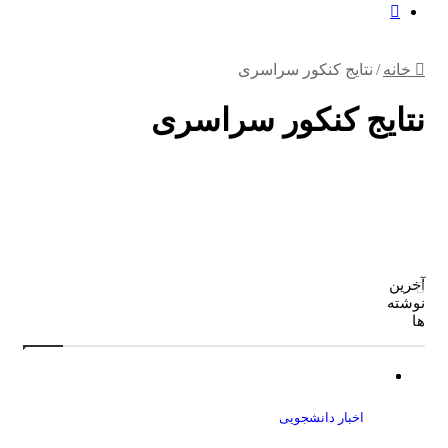
پوسته
جستجو
برای
خانه
/
نتایج کنکور سراسری
نتایج کنکور سراسری
آخرین
نوشته
ها
ویدئو
چالش‌ها
و
مپینگ
های
راهکارهای
اخبار دانشجویی
بزرگ
توسعه