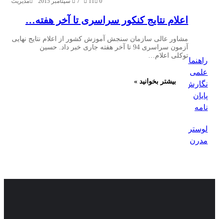
0
11
7 سپتامبر 2015
مدیریت
جولای
2025
اعلام نتایج کنکور سراسری تا آخر هفته…
مشاور عالی سازمان سنجش آموزش کشور از اعلام نتایج نهایی
آزمون سراسری 94 تا آخر هفته جاری خبر داد. حسین
توکلی اعلام…
راهنمای
علمی
بیشتر بخوانید »
نگارش
پایان
نامه
لوستر
مدرن