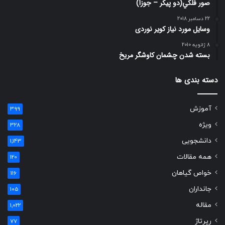
صور فلكي(دو پیکر – جوزا)
22 دسامبر 2018
وسایل مورد نیاز کویر نوردی
8 ژانویه 2010
بسته شدن چشمان کاوشگر مريخ
دسته بندی ها
آموزش
399
ویژه
328
دانشجویی
1,143
همه مقالات
120
خواص گیاهان
116
جانداران
105
مقاله
1,022
رپرتاژ
77