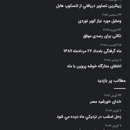
زيباترين تصاوير دريافتي از تلسكوپ هابل
22 دسامبر 2018
وسایل مورد نیاز کویر نوردی
23 فوریه 2009
نکاتی برای رصدی موفق
15 آگوست 2008
ماه گرفتگی بامداد 27 مردادماه 1387
11 نوامبر 2008
اختفای ستارگاه خوشه پروین با ماه
مطالب پر بازدید
24 آوریل 2018
خدای خورشید مصر
6 آوریل 2009
زحل امشب در نزديكي ماه ديده مي شود
7 آوریل 2008