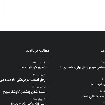
ید
مطالب پر بازدید
24 آوریل 2018
صوير 6 ضلعي مرموز زحل براي نخستين بار
خدای خورشید مصر
6 آوریل 2009
زحل امشب در نزديكي ماه ديده مي
رشید مصر
8 ژانویه 2010
بسته شدن چشمان کاوشگر مريخ
 هم وارداتي است
7 آوریل 2008
صور فلكي(دو پیکر – جوزا)