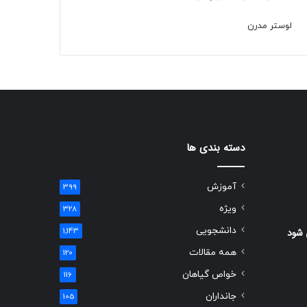
لوستر مدرن
دسته بندی ها
آموزش
399
ویژه
328
دانشجویی
 شود
1,143
همه مقالات
120
خواص گیاهان
116
جانداران
105