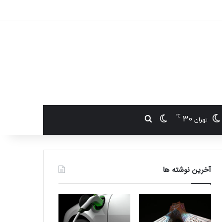
℃
30
تغییر پوسته
جستجو برای
تهران
آخرین نوشته ها