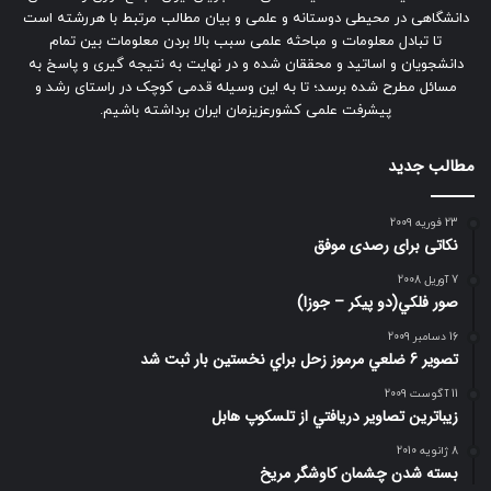
دانشگاهی در محیطی دوستانه و علمی و بیان مطالب مرتبط با هررشته است
تا تبادل معلومات و مباحثه علمی سبب بالا بردن معلومات بین تمام
دانشجویان و اساتید و محققان شده و در نهایت به نتیجه گیری و پاسخ به
مسائل مطرح شده برسد؛ تا به این وسیله قدمی کوچک در راستای رشد و
پیشرفت علمی کشورعزیزمان ایران برداشته باشیم.
مطالب جدید
23 فوریه 2009
نکاتی برای رصدی موفق
7 آوریل 2008
صور فلكي(دو پیکر – جوزا)
16 دسامبر 2009
تصوير 6 ضلعي مرموز زحل براي نخستين بار ثبت شد
11 آگوست 2009
زيباترين تصاوير دريافتي از تلسكوپ هابل
8 ژانویه 2010
بسته شدن چشمان کاوشگر مريخ