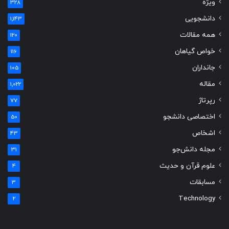
ویژه
328
دانشجویی
1,143
همه مقالات
120
خواص گیاهان
116
جانداران
105
مقاله
1,022
رپرتاژ
77
اختصاصی دانشجو
50
اشخاص
43
مجله دانش‌جو
31
علوم قرآن و حدیث
4
مسابقات
3
Technology
2