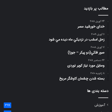
مطالب پر بازدید
24 آوریل 2018
خدای خورشید مصر
6 آوریل 2009
زحل امشب در نزديكي ماه ديده مي شود
7 آوریل 2008
صور فلكي(دو پیکر – جوزا)
22 دسامبر 2018
وسایل مورد نیاز کویر نوردی
8 ژانویه 2010
بسته شدن چشمان کاوشگر مريخ
دسته بندی ها
آموزش
399