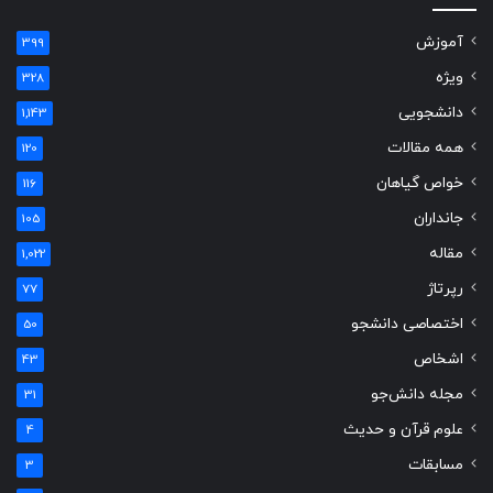
آموزش
399
ویژه
328
دانشجویی
1,143
همه مقالات
120
خواص گیاهان
116
جانداران
105
مقاله
1,022
رپرتاژ
77
اختصاصی دانشجو
50
اشخاص
43
مجله دانش‌جو
31
علوم قرآن و حدیث
4
مسابقات
3