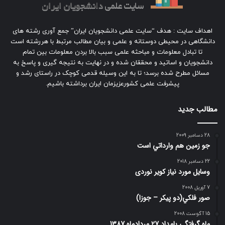
اهداف سایت : هدف “سایت علمی دانشجویان ایران” جمع آوری رشته های
دانشگاهی در محیطی دوستانه و علمی و بیان مطالب مرتبط با هررشته است
تا تبادل معلومات و مباحثه علمی سبب بالا بردن معلومات بین تمام
دانشجویان و اساتید و محققان شده و در نهایت به نتیجه گیری و پاسخ به
مسائل مطرح شده برسد؛ تا به این وسیله قدمی کوچک در راستای رشد و
پیشرفت علمی کشورعزیزمان ایران برداشته باشیم.
مطالب جدید
28 دسامبر 2009
جو زمين هم وارداتي است
22 دسامبر 2018
وسایل مورد نیاز کویر نوردی
7 آوریل 2008
صور فلكي(دو پیکر – جوزا)
15 آگوست 2008
ماه گرفتگی بامداد 27 مردادماه 1387