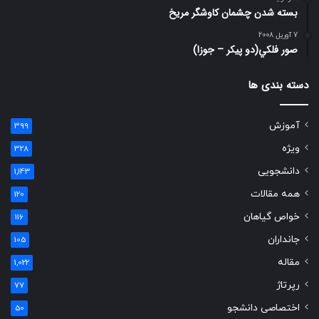
بسته شدن چشمان کاوشگر مريخ
7 آوریل 2008
صور فلكي(دو پیکر – جوزا)
دسته بندی ها
آموزش
399
ویژه
328
دانشجویی
1,143
همه مقالات
120
خواص گیاهان
116
جانداران
105
مقاله
1,022
رپرتاژ
77
اختصاصی دانشجو
50