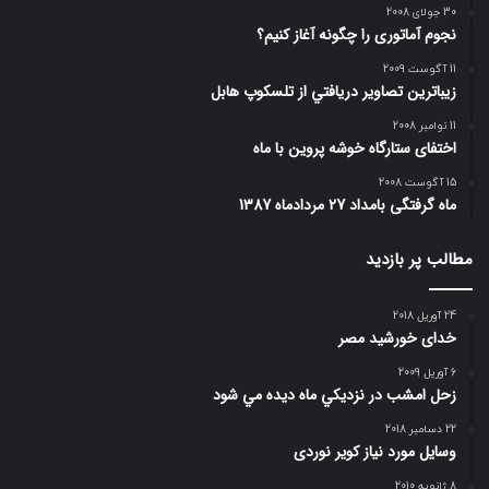
30 جولای 2008
نجوم آماتوری را چگونه آغاز کنیم؟
11 آگوست 2009
زيباترين تصاوير دريافتي از تلسكوپ هابل
11 نوامبر 2008
اختفای ستارگاه خوشه پروین با ماه
15 آگوست 2008
ماه گرفتگی بامداد 27 مردادماه 1387
مطالب پر بازدید
24 آوریل 2018
خدای خورشید مصر
6 آوریل 2009
زحل امشب در نزديكي ماه ديده مي شود
22 دسامبر 2018
وسایل مورد نیاز کویر نوردی
8 ژانویه 2010