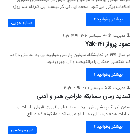
اطلاعات برگزار می‌شود. محمد اردلانی گرافیست این کارگاه سه روزه…
بیشتر بخوانید »
صنایع هوایی
مدیریت
30 سپتامبر 2010
3
6
عمود پرواز Yak-141
در سال 1991 در نمایشگاه سولون پاریس هواپیمایی به نمایش درآمد
که شگفتی همگان را برانگیخت و آن چیزی نبود…
بیشتر بخوانید »
مدیریت
5 سپتامبر 2010
2
3
تمدید زمان مسابقه طراحی هدر و ادبی
ضمن تبریک پیشاپیش عید سعید فطر و آرزوی قبولی طاعات و
عبادات همه دوستان به اطلاع میرساند همانگونه که مطلع…
بیشتر بخوانید »
فنی مهندسی