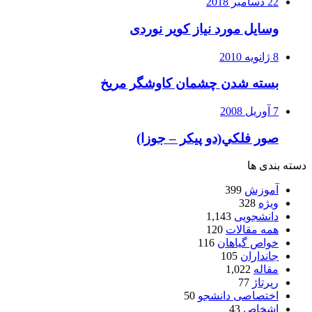
22 دسامبر 2018
وسایل مورد نیاز کویر نوردی
8 ژانویه 2010
بسته شدن چشمان کاوشگر مريخ
7 آوریل 2008
صور فلكي(دو پیکر – جوزا)
دسته بندی ها
آموزش
399
ویژه
328
دانشجویی
1,143
همه مقالات
120
خواص گیاهان
116
جانداران
105
مقاله
1,022
رپرتاژ
77
اختصاصی دانشجو
50
اشخاص
43