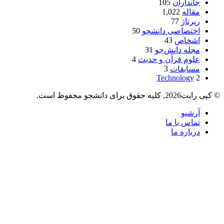
جانداران
105
مقاله
1,022
رپرتاژ
77
اختصاصی دانشجو
50
اشخاص
43
مجله دانش‌جو
31
علوم قرآن و حدیث
4
مسابقات
3
Technology
2
© کپی رایت2026, کلیه حقوق برای دانشجو محفوظ است.
آرشیو
تماس با ما
درباره ما
دکمه
بازگشت
به
بالا