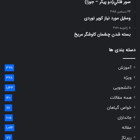
صور فلكي(دو پیکر – جوزا)
22 دسامبر 2018
وسایل مورد نیاز کویر نوردی
8 ژانویه 2010
بسته شدن چشمان کاوشگر مريخ
دسته بندی ها
آموزش
399
ویژه
328
دانشجویی
1,143
همه مقالات
120
خواص گیاهان
116
جانداران
105
مقاله
1,022
رپرتاژ
77