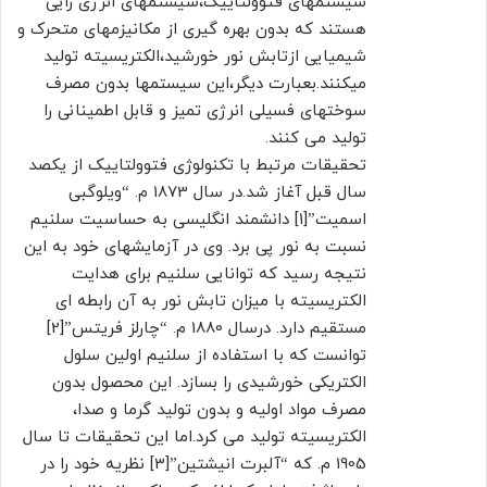
سیستمهای فتوولتاییک،سیستمهای انرژی زایی
هستند که بدون بهره گیری از مکانیزمهای متحرک و
شیمیایی ازتابش نور خورشید،الکتریسیته تولید
میکنند.بعبارت دیگر،این سیستمها بدون مصرف
سوختهای فسیلی انرژی تمیز و قابل اطمینانی را
تولید می کنند.
تحقیقات مرتبط با تکنولوژی فتوولتاییک از یکصد
سال قبل آغاز شد.در سال 1873 م. “ویلوگبی
اسمیت”[1] دانشمند انگلیسی به حساسیت سلنیم
نسبت به نور پی برد. وی در آزمایشهای خود به این
نتیجه رسید که توانایی سلنیم برای هدایت
الکتریسیته با میزان تابش نور به آن رابطه ای
مستقیم دارد. درسال 1880 م. “چارلز فریتس”[2]
توانست که با استفاده از سلنیم اولین سلول
الکتریکی خورشیدی را بسازد. این محصول بدون
مصرف مواد اولیه و بدون تولید گرما و صدا،
الکتریسیته تولید می کرد.اما این تحقیقات تا سال
1905 م. که “آلبرت انیشتین”[3] نظریه خود را در