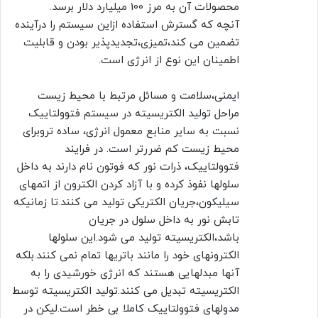
محصولات آن به مرز 100 میلیارد دلار برسد.
آنچه که گسترش استفاده ازاین سیستم را درآینده
تضمین می کند،تمیزی،تجدیدپذیر بودن و قابلیت
اطمینان این نوع از انرژی است.
ایمنی،سلامت و مسائل مرتبط با محیط زیست
مراحل تولید الکتریسیته در سیستم فتوولتاییک
نسبت به سایر منابع معمول انرژی، ساده تروبرای
محیط زیست کم ضررتر است. در فرایند
فتوولتاییک، ذرات نور که فوتون نام دارند به داخل
سلولها نفوذ کرده و با آزاد کردن الکترون از اتمهای
سیلیکون،جریان الکتریکی تولید می کنند.تا زمانیکه
تابش نور به داخل سلول در جریان
باشد،الکتریسیته تولید می شود.این سلولها
الکترونهای خود را مانند باتریها تمام نمی کنند.بلکه
آنها مبدلهایی هستند که انرژی خورشیدی را به
الکتریسیته تبدیل می کنند.تولید الکتریسیته توسط
مدولهای فتوولتاییک کاملا بی خطر است.لیکن در