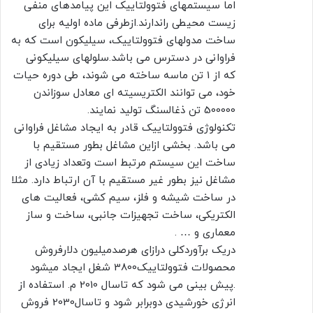
اما سیستمهای فتوولتاییک این پیامدهای منفی
زیست محیطی راندارند.ازطرفی ماده اولیه برای
ساخت مدولهای فتوولتاییک، سیلیکون است که به
فراوانی در دسترس می باشد.سلولهای سیلیکونی
که از 1 تن ماسه ساخته می شوند، طی دوره حیات
خود، می توانند الکتریسیته ای معادل سوزاندن
500000 تن ذغالسنگ تولید نمایند.
تکنولوژی فتوولتاییک قادر به ایجاد مشاغل فراوانی
می باشد. بخشی ازاین مشاغل بطور مستقیم با
ساخت این سیستم مرتبط است وتعداد زیادی از
مشاغل نیز بطور غیر مستقیم با آن ارتباط دارد. مثلا
در ساخت شیشه و فلز، سیم کشی، فعالیت های
الکتریکی، ساخت تجهیزات جانبی، ساخت و ساز
معماری و … .
دریک برآوردکلی درازای هرصدمیلیون دلارفروش
محصولات فتوولتاییک3800 شغل ایجاد میشود
.پیش بینی می شود که تاسال 2010 م. استفاده از
انرژی خورشیدی دوبرابر شود و تاسال2030 فروش