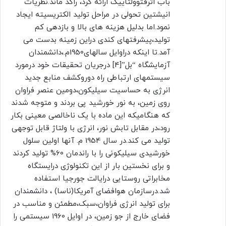
باب اثرفتوولتاییک ارائه کرد، راکد ماند.نظریات
انیشتین تحولی در مراحل تولید الکتریسیته ایجاد
نمود.اما بدلیل هزینه های بالا و بازدهی کم
تولید،پیشرفتهای کندی دراین زمینه بدست می
آمد.تا اینکه دراوایل سالهای1950م.،دانشمندان
آزمایشگاه “بل”[4] درجریان تحقیقات خود درمورد
سیستمهای ارتباطی راه دوروکشف منابع جدید
انرژی به حساسیت سیلیکون،دومین عنصر فراوان
روی زمین، به نور خورشید پی بردند و متوجه شدند
که هنگامیکه این ماده با یک ناخالصی معینی بکار
رود،در مقابل تابش نور، انرژی با ولتاژ قابل توجهی
تولید می کند.در سال 1954 م. آنها اولین سلول
خورشیدی سیلیکونی را با راندمان 60% تولید کردند
و برای نخستین بار از این تکنولوژی درایستگاه
مخابراتی روستایی درایالت جورجیا استفاده
شد.درسازمان هوافضای آمریکا(ناسا) ، دانشمندان
برای تولید انرژی فراوان،سبک،مطمئن و مناسب در
فضای خارج از جو زمین، در اوایل 1960 سیستمی را