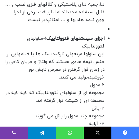
ها،جعبه های پلاستیکی و کلافهای فلزی نصب و …
قابل استفاده مجدداند.اما بازیافت برخی از اجزا
چون نیمه هادیها و … امکانپذیر نیست.
اجزای سیستمهای فتوولتاییک
1-سلولهای
فتوولتاییک
این سلولها مربعهای نازک،دیسک ها یا فیلمهایی از
جنس نیمه هادی هستند که ولتاژ و جریان کافی را
در زمان قرار گرفتن در معرض تابش نور
خورشید،تولید می کنند.
2-مدول
مجموعه ای از سلولهای فتوولتاییک که لایه لایه در
محفظه ای از شیشه قرار گرفته اند.
3-پانل
مجموعه چند مدول را پانل می گویند.
4- آرایه
تعدادی از پانلها که توسط سیم کشی های با ولتاژ
یس بوک
X
واتس آپ
تلگرام
وایبر