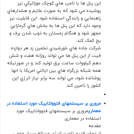
اين پنل ها با لامپ هاي کوچک موزائيکي نيز
پوشيده مي شود که به صورت علايم و هشدارهاي
راهنمايي و رانندگي استفاده شود. اين قابليت نيز
وجود دارد که اين پنل ها به بخش هاي گرمازايي
مجهز شود و هنگام زمستان به ذوب شدن برف و
يخ کمک کند.
شرکت جاده هاي خورشيدي تخمين زد هر دوازده
فيت از اين پنل ها مي تواند روزانه هفت و شش
دهم کيلووات ساعت برق توليد کند و در صورتيکه
همه شبکه بزرگراه هاي بين ايالتي امريکا با انها
پوشانده شود، مي تواند سه برابر نياز انرژي اين
کشور را تامين کند.
مروری بر سیستمهای فتوولتاییک مورد استفاده در
معماری
مروری بر سیستمهای فتوولتاییک مورد
استفاده در معماری
مقدمه
از دوران قدیم تامین انرژی مسئله بسیار مهمی