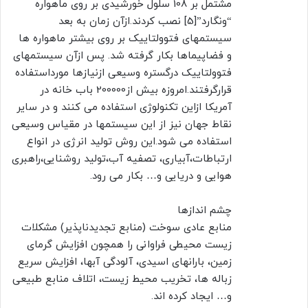
مشتمل بر 108 سلول خورشیدی بر روی ماهواره
“ونگارد”[5] نصب کردند.ازآن زمان به بعد
سیستمهای فتوولتاییک بر روی بیشتر ماهواره ها
و فضاپیماها بکار گرفته شد. پس ازآن سیستمهای
فتوولتاییک درگستره وسیعی ازنیازها مورداستفاده
قرارگرفتند.امروزه بیش از200000 باب خانه در
آمریکا ازاین تکنولوژی استفاده می کنند و در سایر
نقاط جهان نیز از این سیستمها در مقیاس وسیعی
استفاده می شود.این روش تولید انرژی در انواع
ارتباطات،آبیاری، تصفیه آب،تولید روشنایی،راهبری
هوایی و دریایی و… بکار می رود.
چشم اندازها
منابع عادی سوخت (منابع تجدیدناپذیر) مشکلات
زیست محیطی فراوانی را همچون افزایش گرمای
زمین، بارانهای اسیدی، آلودگی آبها، افزایش سریع
زباله ها، تخریب محیط زیست، اتلاف منابع طبیعی
و… ایجاد کرده اند.