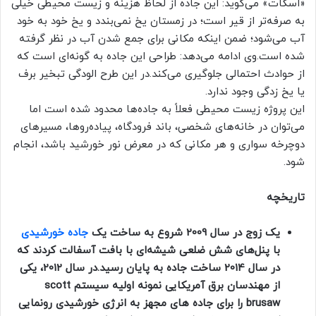
«اسکات» می‌گوید: این جاده از لحاظ هزینه و زیست محیطی خیلی
به صرفه‌تر از قیر است؛ در زمستان یخ نمی‌بندد و یخ خود به خود
آب می‌شود؛ ضمن اینکه مکانی برای جمع شدن آب در نظر گرفته
شده است.وی ادامه می‌دهد: طراحی این جاده به گونه‌ای است که
از حوادث احتمالی جلوگیری می‌کند.در این طرح الودگی تبخیر برف
یا یخ زدگی وجود ندارد.
این پروژه زیست محیطی فعلاً به جاده‌ها محدود شده است اما
می‌توان در خانه‌های شخصی، باند فرودگاه، پیاده‌روها، مسیرهای
دوچرخه سواری و هر مکانی که در معرض نور خورشید باشد، انجام
شود.
تاریخچه
یک زوج در سال 2009 شروع به ساخت یک
جاده خورشیدی
با پنل‌های شش ضلعی شیشه‌ای با بافت آسفالت کردند که
در سال 2014 ساخت جاده به پایان رسید.در سال 2012، یکی
از مهندسان برق آمریکایی نمونه اولیه سیستم
scott
brusaw
را برای جاده های مجهز به انرژی خورشیدی رونمایی