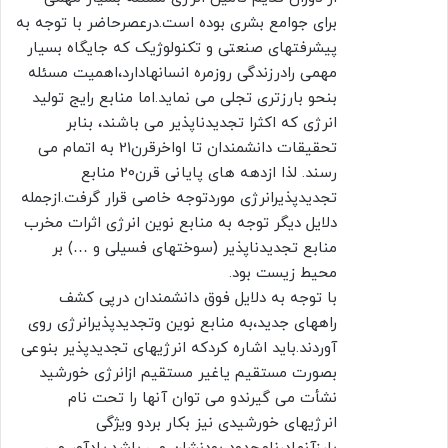
برای جوامع بشری بوده است.درعصرحاضر با توجه به
پیشرفتهای صنعتی و تکنولوژیک که جایگاه بسیار
مهمی رادرزندگی روزمره انسانهادارد،اهمیت مسئله
بنحو بارزتری تجلی می نماید.اما منابع رایج تولید
انرژی که اکثرا تجدیدناپذیر می باشند، بنابر
تحقیقات دانشمندان تا اواخرقرن21 به اتمام می
رسند. لذا ازدهه های پایانی قرن20 منابع
تجدیدپذیرانرژی موردتوجه خاصی قرار گرفت.ازجمله
دلایل دیگر توجه به منابع نوین انرژی اثرات مخرب
منابع تجدیدناپذیر (سوختهای فسیلی و …) بر
محیط زیست بود.
با توجه به دلایل فوق دانشمندان درپی کشف
راههای جدید،به منابع نوین وتجدیدپذیرانرژی روی
آوردند.باید اشاره کردکه انرژیهای تجدیدپذیر بنوعی
بصورت مستقیم یاغیر مستقیم ازانرژی خورشید
ﻧﺸﺄت می گیرندو می توان آنها را تحت نام
انرژیهای خورشیدی نیز بکار بردو ویژگی