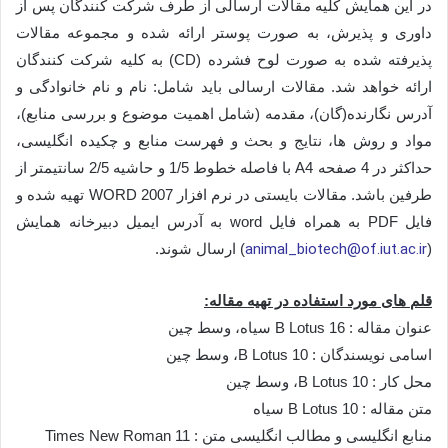
در این همایش کلیه مقالات ارسالی از طرف شرکت کنندگان پس از
داوری و پذیرش، به صورت پوستر ارائه شده و مجموعه مقالات
پذیرفته شده به صورت لوح فشرده (CD) به کلیه شرکت کنندگان
ارائه خواهد شد. مقالات ارسالی باید شامل: نام و نام خانوادگی و
آدرس نگارنده(گان)، مقدمه (شامل اهمیت موضوع و بررسی منابع)،
مواد و روش ها، نتایج و بحث و فهرست منابع و چکیده انگلیسی،
حداکثر در 4 صفحه A4 با فاصله خطوط 1/5 و حاشیه 2/5 سانتیمتر از
طرفین باشد. مقالات بایستی در نرم افزار WORD 2007 تهیه شده و
فایل PDF به همراه فایل word به آدرس ایمیل دبیرخانه همایش
(
animal_biotech@of.iut.ac.ir
) ارسال شوند.
قلم های مورد استفاده در تهیه مقاله:
عنوان مقاله : B Lotus 16 سیاه، وسط چین
اسامی نویسندگان : B Lotus 10، وسط چین
محل کار : B Lotus 10، وسط چین
متن مقاله : B Lotus 10 سیاه
منابع انگلیسی و مطالب انگلیسی متن : Times New Roman 11