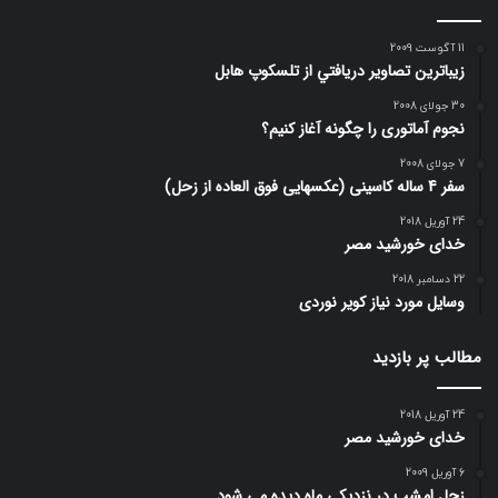
11 آگوست 2009
زيباترين تصاوير دريافتي از تلسكوپ هابل
30 جولای 2008
نجوم آماتوری را چگونه آغاز کنیم؟
7 جولای 2008
سفر 4 ساله کاسینی (عکسهایی فوق العاده از زحل)
24 آوریل 2018
خدای خورشید مصر
22 دسامبر 2018
وسایل مورد نیاز کویر نوردی
مطالب پر بازدید
24 آوریل 2018
خدای خورشید مصر
6 آوریل 2009
زحل امشب در نزديكي ماه ديده مي شود