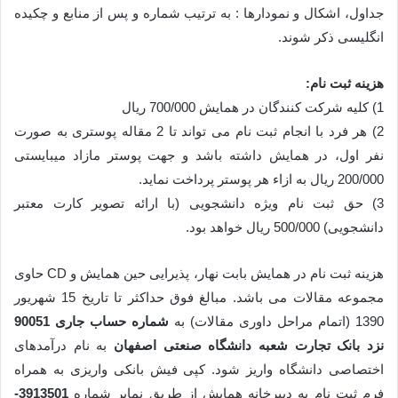
جداول، اشکال و نمودارها : به ترتیب شماره و پس از منابع و چکیده
انگلیسی ذکر شوند.
هزینه ثبت نام:
1) کلیه شرکت کنندگان در همایش 700/000 ریال
2) هر فرد با انجام ثبت نام می تواند تا 2 مقاله پوستری به صورت
نفر اول، در همایش داشته باشد و جهت پوستر مازاد میبایستی
200/000 ریال به ازاء هر پوستر پرداخت نماید.
3) حق ثبت نام ویژه دانشجویی (با ارائه تصویر کارت معتبر
دانشجویی) 500/000 ریال خواهد بود.
هزینه ثبت نام در همایش بابت نهار، پذیرایی حین همایش و CD حاوی
مجموعه مقالات می باشد. مبالغ فوق حداکثر تا تاریخ 15 شهریور
1390 (اتمام مراحل داوری مقالات) به
شماره حساب جاری 90051
نزد بانک تجارت شعبه دانشگاه صنعتی اصفهان
به نام درآمدهای
اختصاصی دانشگاه واریز شود. کپی فیش بانکی واریزی به همراه
فرم ثبت نام به دبیرخانه همایش از طریق نمابر شماره
3913501-