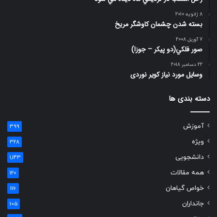
8 ژانویه 2010
بسته شدن چشمان کاوشگر مريخ
7 آوریل 2008
صور فلكي(دو پیکر – جوزا)
22 دسامبر 2018
وسایل مورد نیاز کویر نوردی
دسته بندی ها
آموزش
399
ویژه
328
دانشجویی
1,143
همه مقالات
120
خواص گیاهان
116
جانداران
105