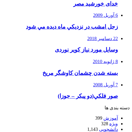
خدای خورشید مصر
6 آوریل 2009
زحل امشب در نزديكي ماه ديده مي شود
22 دسامبر 2018
وسایل مورد نیاز کویر نوردی
8 ژانویه 2010
بسته شدن چشمان کاوشگر مريخ
7 آوریل 2008
صور فلكي(دو پیکر – جوزا)
دسته بندی ها
آموزش
399
ویژه
328
دانشجویی
1,143