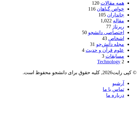
همه مقالات
120
خواص گیاهان
116
جانداران
105
مقاله
1,022
رپرتاژ
77
اختصاصی دانشجو
50
اشخاص
43
مجله دانش‌جو
31
علوم قرآن و حدیث
4
مسابقات
3
Technology
2
© کپی رایت2026, کلیه حقوق برای دانشجو محفوظ است.
آرشیو
تماس با ما
درباره ما
دکمه
بازگشت
به
بالا