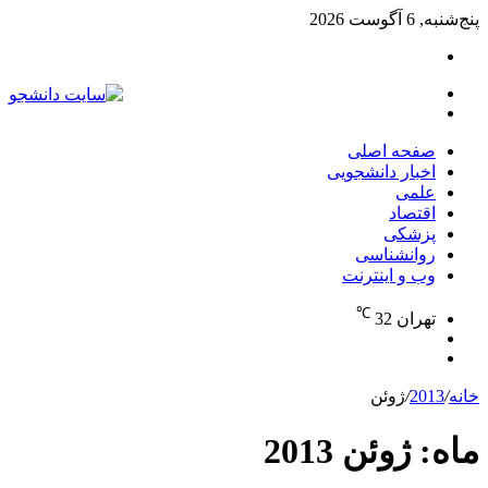
پنج‌شنبه, 6 آگوست 2026
تغییر
پوسته
منو
جستجو
برای
صفحه اصلی
اخبار دانشجویی
علمی
اقتصاد
پزشکی
روانشناسی
وب و اینترنت
℃
تهران
32
تغییر
جستجو
پوسته
برای
خانه
/
2013
/
ژوئن
ماه:
ژوئن 2013