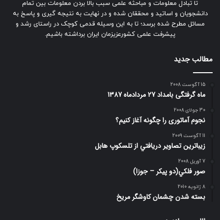
تا تبادل معلومات و مباحثه علمی سبب بالا بردن معلومات بین تمام
دانشجویان و اساتید و محققان شده و در نهایت به نتیجه گیری و پاسخ به
مسائل مطرح شده برسد؛ تا به این وسیله قدمی کوچک در راستای رشد و
پیشرفت علمی کشورعزیزمان ایران برداشته باشیم.
مطالب جدید
15 آگوست 2008
ماه گرفتگی بامداد 27 مردادماه 1387
30 جولای 2008
نجوم آماتوری را چگونه آغاز کنیم؟
11 آگوست 2009
زيباترين تصاوير دريافتي از تلسكوپ هابل
7 آوریل 2008
صور فلكي(دو پیکر – جوزا)
8 ژانویه 2010
بسته شدن چشمان کاوشگر مريخ