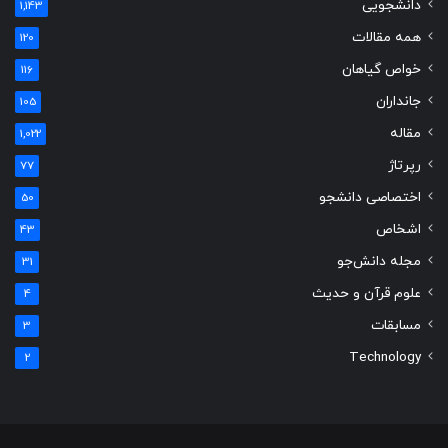
دانشجویی
1,143
همه مقالات
120
خواص گیاهان
116
جانداران
105
مقاله
1,022
رپرتاژ
77
اختصاصی دانشجو
50
اشخاص
43
مجله دانش‌جو
31
علوم قرآن و حدیث
4
مسابقات
3
Technology
2