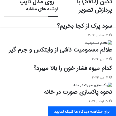
تکین (SVD) با
روی مدل تایپ
مقدار
از
پردازش تصویر
نوشته های مشابه
تکین
روی
(SVD)
مدل
با
تایپ
سود پرک از کجا بخریم؟
پردازش
تصویر
3 دسامبر 2024
علائم مسمومیت ناشی از وایتکس و جرم گیر
13 می 2024
کدام میوه فشار خون را بالا میبرد؟
13 می 2024
نحوه پاکسازی صورت در خانه
30 نوامبر 2021
برای مشاهده دیدگاه ها کلیک نمایید