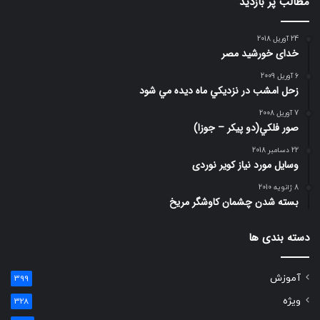
مطالب پر بازدید
24 آوریل 2018
خدای خورشید مصر
6 آوریل 2009
زحل امشب در نزديكي ماه ديده مي شود
7 آوریل 2008
صور فلكي(دو پیکر – جوزا)
22 دسامبر 2018
وسایل مورد نیاز کویر نوردی
8 ژانویه 2010
بسته شدن چشمان کاوشگر مريخ
دسته بندی ها
آموزش
399
ویژه
328