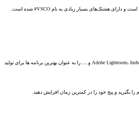
یکی از بهترین برنامه‌ های تولید محتوا اینستاگرام، برنامه وسکو (VSCO) است. این برنامه در سال 2020 حدود چهل میلیون کاربر فعال داشته است و دارای هشتک‌های بسیار زیادی به نام VSCO# شده است.
برنامه های زیادی برای تولید محتوا اینستاگرام وجود دارد که می‌توان برنامه هایی همچونAdobe Lightroom، Inshot، VSCO، Snapseed، Layout from Instagram و … را به عنوان بهترین برنامه ها برای تولید
ا بگیرید و پیج خود را در کمترین زمان افزایش دهید.