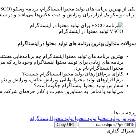
برنامه وسکو یک ابزار برای ویرایش و ادیت عکس‌ها می‌باشد و در سیستم های اندروید و 
VSCO تولید محتوا در اینستاگرام
سوالات متداول بهترین برنامه های تولید محتوا در اینستاگرام
بهترین برنامه های تولید محتوا اینستاگرام چه برنامه‌هایی هستند
محتوا اینستاگرام نام برد.
کارای نرم‌افزار‌های تولید محتوا اینستاگرام چیست؟
نرم افزارهای تولید محتوا توانایی ویرایش عکس، ویرایش ویدئو
سفارش تولید محتوا اینستاگرام چگونه است؟
می‌توانید با تماس به مشاورین مجرب و کادر حرفه‌ای شرکت سئو 
برچسب ها
آموزش تولید محتوا
تولید محتوا
تولید محتوا اینستاگرام
Copy URL
اشتراک گذاری
‫Odnoklassniki
‫VKontakte
X
چاپ
فیس
پاکت
‫تامبلر
‫رددیت
لینکدین
اشتراک
‫پین‌ترست