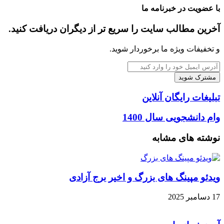
با
بوک
با عضویت در خبرنامه ما
ایمیل
آخرین مطالب سایت را سریع تر از دیگران دریافت کنید.
و تخفیفات ویژه ما برخوردار شوید.
آدرس
ایمیل
خود
را
تبلیغات
تبلیغات رایگان آنلاین
وارد
رایگان
کنید
آنلاین
وام
وام دانشجویی سال 1400
دانشجویی
سال
نوشته های مشابه
1400
ویدئو مپینگ های بزرگ و اخیر برج آزادی
17 دسامبر 2025